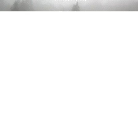
Baterie
Abychom vám usnadnili procházení stránek, nabídli
přizpůsobený obsah nebo reklamu a mohli anonymně
analyzovat návštěvnost, využíváme soubory cookies,
které sdílíme se svými partnery pro sociální média, inzerci
30+ let
a analýzu. Jejich nastavení upravíte odkazem "Nastavení
Provozu
cookies" a kdykoliv jej můžete změnit v patičce webu.
Podrobnější informace najdete v našich Zásadách ochran
osobních údajů a používání souborů cookies. Souhlasíte 
používáním cookies?
365/24/7
POVOLIT POVINNÉ
Monitoring
NASTAVENÍ COOKIES
POVOLIT VŠE
do 2 měsíců