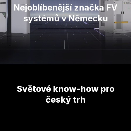
Nejoblíbenější značka FV
systémů v Německu
Světové know-how pro
český trh